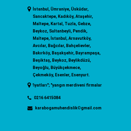
İstanbul, Ümraniye, Üsküdar,
Sancaktepe, Kadıköy, Ataşehir,
Maltepe, Kartal, Tuzla, Gebze,
Beykoz, Sultanbeyli, Pendik,
Maltepe, İstanbul, Arnavutköy,
Avcılar, Bağcılar, Bahçelievler,
Bakırköy, Başakşehir, Bayrampaşa,
Beşiktaş, Beykoz, Beylikdüzü,
Beyoğlu, Büyükçekmece,
Çekmeköy, Esenler, Esenyurt.
veni fiyatları
"; "
yangın merdiveni firmaları
"; "
yangın merdiveni imala
0216 6415084
karabogamuhendislik©gmail.com