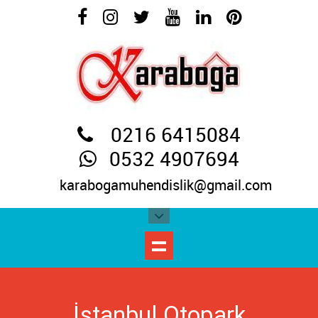
0216 6415084
0532 4907694
karabogamuhendislik@gmail.com
İstanbul Otopark