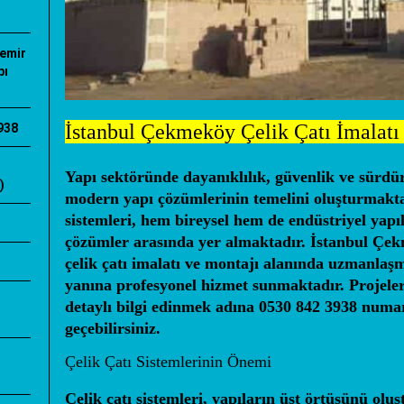
Demir
pı
İstanbul Çekmeköy Çelik Çatı İmalatı
938
Yapı sektöründe dayanıklılık, güvenlik ve sürdürü
)
modern yapı çözümlerinin temelini oluşturmaktad
sistemleri, hem bireysel hem de endüstriyel yapı
ı
çözümler arasında yer almaktadır. İstanbul Çe
çelik çatı imalatı ve montajı alanında uzmanlaşm
yanına profesyonel hizmet sunmaktadır. Projelerin
detaylı bilgi edinmek adına
0530 842 3938
numara
geçebilirsiniz.
Çelik Çatı Sistemlerinin Önemi
Çelik çatı sistemleri, yapıların üst örtüsünü olu