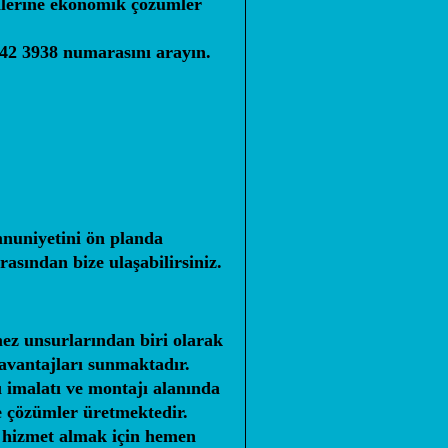
rilerine ekonomik çözümler
42 3938
numarasını arayın.
nuniyetini ön planda
sından bize ulaşabilirsiniz.
mez unsurlarından biri olarak
avantajları sunmaktadır.
 imalatı ve montajı alanında
e çözümler üretmektedir.
li hizmet almak için hemen