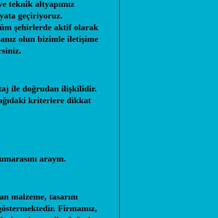
 ve teknik altyapımız
yata geçiriyoruz.
üm şehirlerde aktif olarak
nız olun bizimle iletişime
siniz.
j ile doğrudan ilişkilidir.
ğıdaki kriterlere dikkat
marasını arayın.
ılan malzeme, tasarım
k göstermektedir. Firmamız,