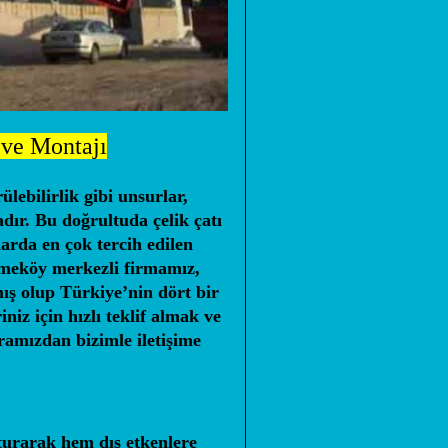
 ve Montajı
lebilirlik gibi unsurlar,
ır. Bu doğrultuda çelik çatı
larda en çok tercih edilen
kmeköy merkezli firmamız,
ış olup Türkiye’nin dört bir
iz için hızlı teklif almak ve
mızdan bizimle iletişime
şturarak hem dış etkenlere