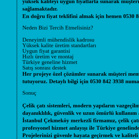
yüksek kaliteyi uygun fiyatlarla sunarak müşte
sağlamaktadır.
En doğru fiyat teklifini almak için hemen
0530 8
Neden Bizi Tercih Etmelisiniz?
Deneyimli mühendislik kadrosu
Yüksek kalite üretim standartları
Uygun fiyat garantisi
Hızlı üretim ve montaj
Türkiye geneline hizmet
Satış sonrası destek
Her projeye özel çözümler sunarak müşteri mem
tutuyoruz. Detaylı bilgi için
0530 842 3938
numara
Sonuç
Çelik çatı sistemleri, modern yapıların vazgeçil
dayanıklılık, güvenlik ve uzun ömürlü kullanım 
İstanbul Çekmeköy merkezli firmamız, çelik çatı
profesyonel hizmet anlayışı ile Türkiye genelind
Projelerinizi güvenle hayata geçirmek ve kalite