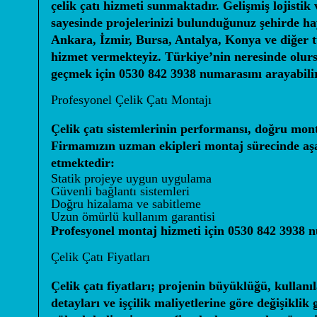
çelik çatı hizmeti sunmaktadır. Gelişmiş lojistik
sayesinde projelerinizi bulunduğunuz şehirde ha
Ankara, İzmir, Bursa, Antalya, Konya ve diğer t
hizmet vermekteyiz. Türkiye’nin neresinde olursa
geçmek için
0530 842 3938
numarasını arayabilir
Profesyonel Çelik Çatı Montajı
Çelik çatı sistemlerinin performansı, doğru monta
Firmamızın uzman ekipleri montaj sürecinde aşa
etmektedir:
Statik projeye uygun uygulama
Güvenli bağlantı sistemleri
Doğru hizalama ve sabitleme
Uzun ömürlü kullanım garantisi
Profesyonel montaj hizmeti için
0530 842 3938
nu
Çelik Çatı Fiyatları
Çelik çatı fiyatları; projenin büyüklüğü, kullan
detayları ve işçilik maliyetlerine göre değişikli