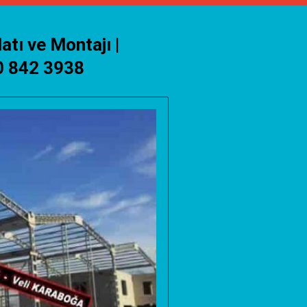
atı ve Montajı |
30 842 3938