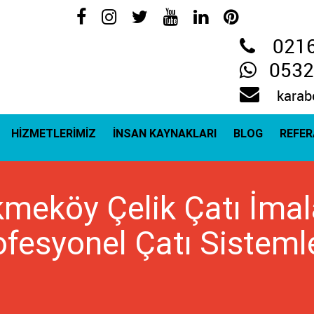
021
0532
karab
HİZMETLERİMİZ
İNSAN KAYNAKLARI
BLOG
REFE
meköy Çelik Çatı İmal
ofesyonel Çatı Sistemle