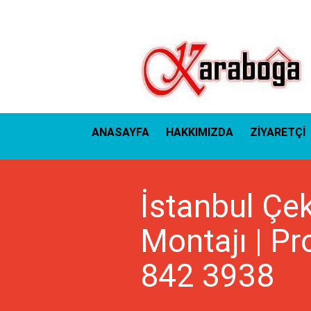
ANASAYFA
HAKKIMIZDA
ZİYARETÇİ
İstanbul Çek
Montajı | Pr
842 3938