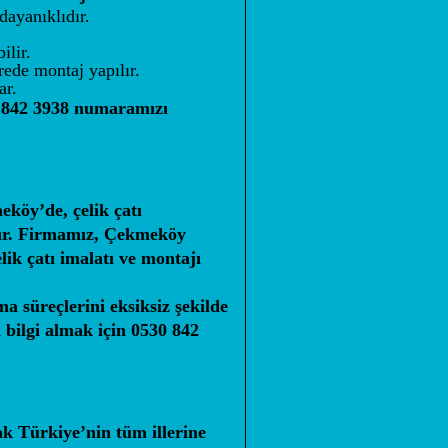
dayanıklıdır.
ilir.
rede montaj yapılır.
ar.
 842 3938
numaramızı
eköy’de, çelik çatı
dır. Firmamız, Çekmeköy
lik çatı imalatı ve montajı
a süreçlerini eksiksiz şekilde
 bilgi almak için
0530 842
ak Türkiye’nin tüm illerine