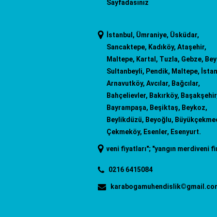
Sayfadasınız
İstanbul, Ümraniye, Üsküdar,
Sancaktepe, Kadıköy, Ataşehir,
Maltepe, Kartal, Tuzla, Gebze, Be
Sultanbeyli, Pendik, Maltepe, İstan
Arnavutköy, Avcılar, Bağcılar,
Bahçelievler, Bakırköy, Başakşehir
Bayrampaşa, Beşiktaş, Beykoz,
Beylikdüzü, Beyoğlu, Büyükçekme
Çekmeköy, Esenler, Esenyurt.
rdiveni
"; "
yangın merdiveni fiyatları
"; "
yangın merdiveni firmaları
"; "
y
0216 6415084
karabogamuhendislik©gmail.co