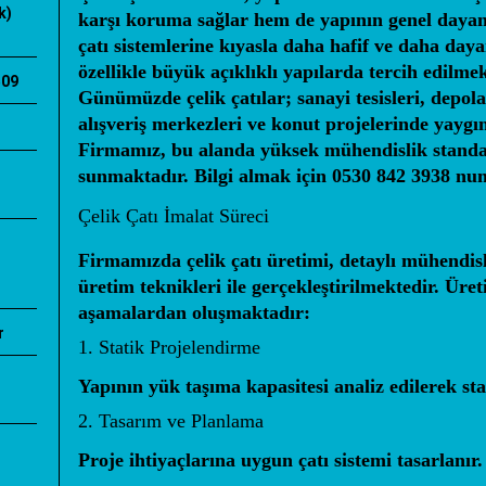
k)
karşı koruma sağlar hem de yapının genel dayanık
çatı sistemlerine kıyasla daha hafif ve daha daya
özellikle büyük açıklıklı yapılarda tercih edilmek
509
Günümüzde çelik çatılar; sanayi tesisleri, depola
alışveriş merkezleri ve konut projelerinde yaygı
Firmamız, bu alanda yüksek mühendislik standa
sunmaktadır. Bilgi almak için
0530 842 3938
numa
Çelik Çatı İmalat Süreci
Firmamızda çelik çatı üretimi, detaylı mühendi
üretim teknikleri ile gerçekleştirilmektedir. Üre
aşamalardan oluşmaktadır:
r
1. Statik Projelendirme
Yapının yük taşıma kapasitesi analiz edilerek sta
2. Tasarım ve Planlama
Proje ihtiyaçlarına uygun çatı sistemi tasarlanır.