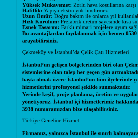
Yüksek Mukavemet:
Zorlu hava koşullarına karşı 
Hafiflik:
Yapıya ekstra yük bindirmez.
Uzun Ömür:
Doğru bakım ile onlarca yıl kullanılab
Hızlı Kurulum:
Prefabrik üretim sayesinde kısa sü
Esnek Tasarım:
Farklı mimari projelere uyum sağl
Bu avantajlardan faydalanmak için hemen
0530
arayabilirsiniz.
Çekmeköy ve İstanbul’da Çelik Çatı Hizmetleri
İstanbul’un gelişen bölgelerinden biri olan Çekm
sistemlerine olan talep her geçen gün artmakta
başta olmak üzere İstanbul’un tüm ilçelerinde çe
hizmetlerini profesyonel şekilde sunmaktadır.
Yerinde keşif, proje planlama, üretim ve uygulam
yönetiyoruz. İstanbul içi hizmetlerimiz hakkında
3938
numaramızdan bize ulaşabilirsiniz.
Türkiye Geneline Hizmet
Firmamız, yalnızca İstanbul ile sınırlı kalmayar