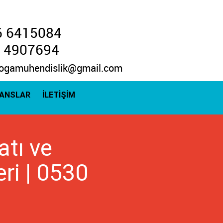
6 6415084
 4907694
ogamuhendislik@gmail.com
RANSLAR
İLETİŞİM
atı ve
ri | 0530