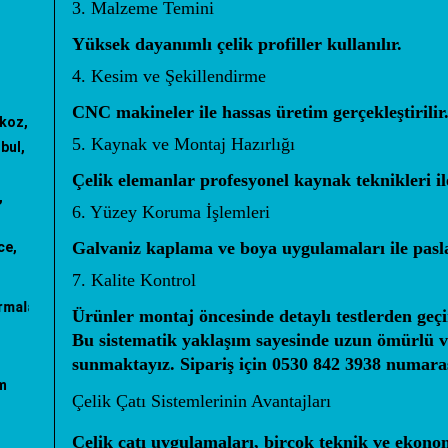
3. Malzeme Temini
Yüksek dayanımlı çelik profiller kullanılır.
4. Kesim ve Şekillendirme
CNC makineler ile hassas üretim gerçekleştirilir
ykoz,
5. Kaynak ve Montaj Hazırlığı
bul,
Çelik elemanlar profesyonel kaynak teknikleri ile 
,
6. Yüzey Koruma İşlemleri
Galvaniz kaplama ve boya uygulamaları ile pasl
ce,
7. Kalite Kontrol
angın merdiveni imalatı
"; "
makaralı yangın merdiveni
"; "
z tipi yangın
Ürünler montaj öncesinde detaylı testlerden geçir
Bu sistematik yaklaşım sayesinde uzun ömürlü ve
sunmaktayız. Sipariş için
0530 842 3938
numaras
m
Çelik Çatı Sistemlerinin Avantajları
Çelik çatı uygulamaları, birçok teknik ve ekon