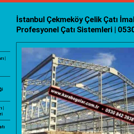
İstanbul Çekmeköy Çelik Çatı İmal
Profesyonel Çatı Sistemleri | 05
ı |
ği
 |
ri
atı